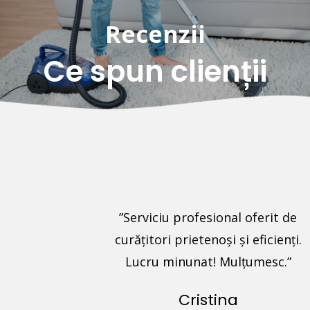
Recenzii
Ce spun clienții
ură această
”Serviciu profesional oferit de
 eficient
curățitori prietenoși și eficienți.
i programare.
Lucru minunat! Mulțumesc.”
rietenos,
Cristina
pt. Covoarele