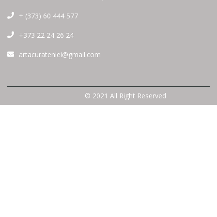
+ (373) 60 444 577
+373 22 24 26 24
artacurateniei@gmail.com
© 2021 All Right Reserved