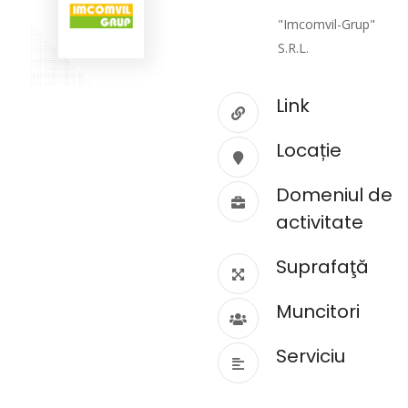
"Imcomvil-Grup"
S.R.L.
Link
Locație
Domeniul de
activitate
Suprafaţă
Muncitori
Serviciu