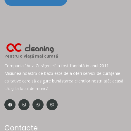
Pentru o viață mai curată
Compania "Arta Curățeniei" a fost fondată în anul 2011.
Misiunea noastră de bază este de a oferi servicii de curățenie
calitative care să asigure bunăstarea clienților noștri atât acasă
cât și la locul de muncă.
Contacte